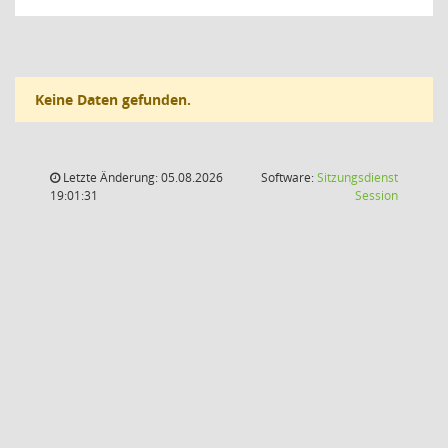
Keine Daten gefunden.
Letzte Änderung: 05.08.2026
Software:
Sitzungsdienst
(Wird in
19:01:31
Session