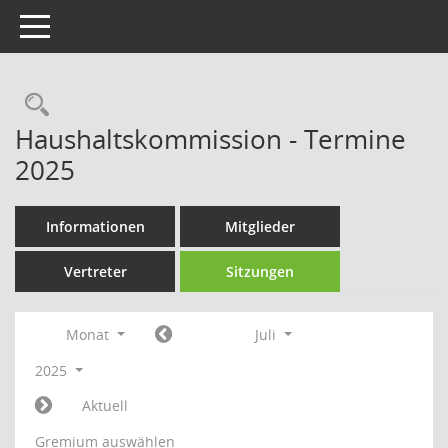
Toggle navigation
Rechercheauswahl
Haushaltskommission - Termine
2025
Informationen
Mitglieder
Vertreter
Sitzungen
Monat
Juli
2025
Aktuell
Gremium auswählen