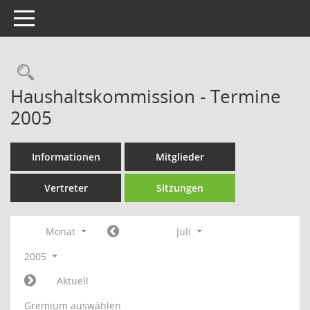
Toggle navigation
Rechercheauswahl
Haushaltskommission - Termine
2005
Informationen
Mitglieder
Vertreter
Sitzungen
Monat
Juli
2005
Aktuell
Gremium auswählen