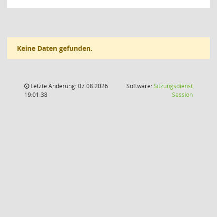
Keine Daten gefunden.
Letzte Änderung: 07.08.2026
Software:
Sitzungsdienst
(Wird in
19:01:38
Session