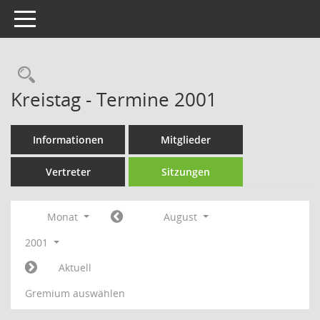
Toggle navigation
Rechercheauswahl
Kreistag - Termine 2001
Informationen
Mitglieder
Vertreter
Sitzungen
Monat
August
2001
Aktuell
Gremium auswählen