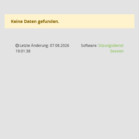
Keine Daten gefunden.
Letzte Änderung: 07.08.2026
Software:
Sitzungsdienst
(Wird in
19:01:38
Session