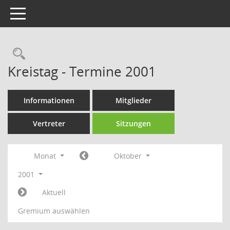
Toggle navigation
Rechercheauswahl
Kreistag - Termine 2001
Informationen
Mitglieder
Vertreter
Sitzungen
Monat
Oktober
2001
Aktuell
Gremium auswählen