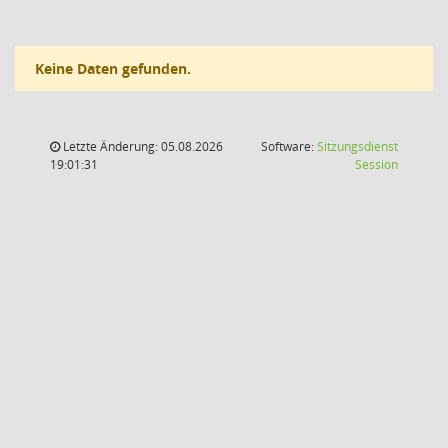
Keine Daten gefunden.
Letzte Änderung: 05.08.2026
Software:
Sitzungsdienst
(Wird in
19:01:31
Session