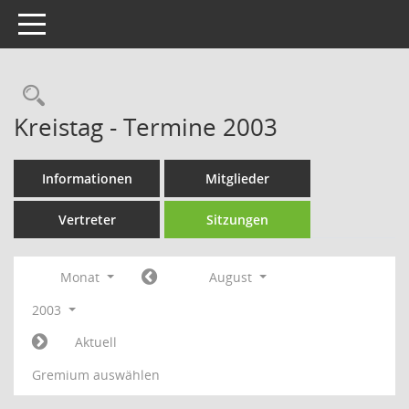
Toggle navigation
Rechercheauswahl
Kreistag - Termine 2003
Informationen
Mitglieder
Vertreter
Sitzungen
Monat
August
2003
Aktuell
Gremium auswählen