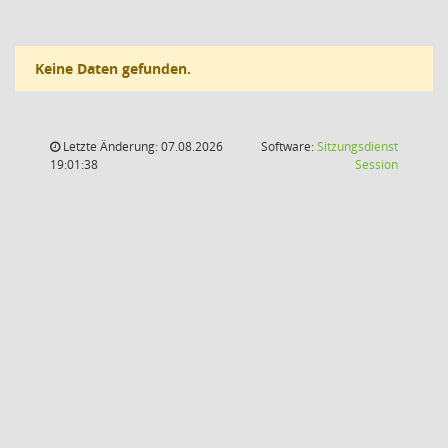
Keine Daten gefunden.
Letzte Änderung: 07.08.2026
Software:
Sitzungsdienst
(Wird in
19:01:38
Session