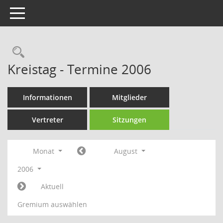
Toggle navigation
Rechercheauswahl
Kreistag - Termine 2006
Informationen
Mitglieder
Vertreter
Sitzungen
Monat
August
2006
Aktuell
Gremium auswählen