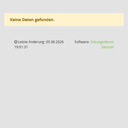
Keine Daten gefunden.
Letzte Änderung: 05.08.2026
Software:
Sitzungsdienst
(Wird in
19:01:31
Session