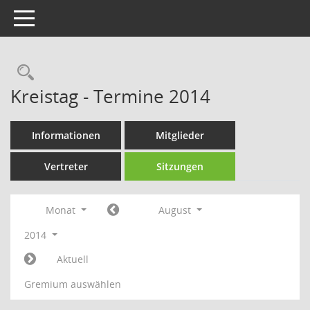
Toggle navigation
Rechercheauswahl
Kreistag - Termine 2014
Informationen
Mitglieder
Vertreter
Sitzungen
Monat
August
2014
Aktuell
Gremium auswählen