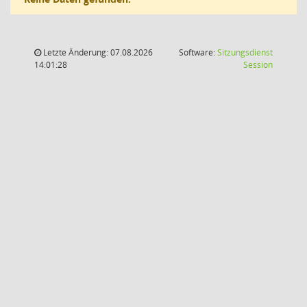
Letzte Änderung: 07.08.2026
Software:
Sitzungsdienst
(Wird in
14:01:28
Session