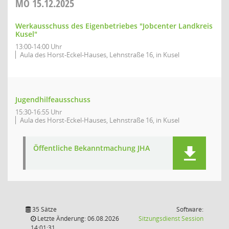
MO
15.12.2025
Werkausschuss des Eigenbetriebes "Jobcenter Landkreis
Kusel"
13:00-14:00 Uhr
Aula des Horst-Eckel-Hauses, Lehnstraße 16, in Kusel
Jugendhilfeausschuss
15:30-16:55 Uhr
Aula des Horst-Eckel-Hauses, Lehnstraße 16, in Kusel
Öffentliche Bekanntmachung JHA
35 Sätze
Software:
(Wird in
Letzte Änderung: 06.08.2026
Sitzungsdienst
Session
14:01:31