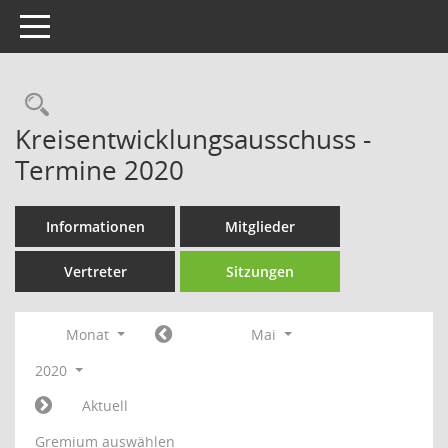
Toggle navigation
Rechercheauswahl
Kreisentwicklungsausschuss -
Termine 2020
Informationen
Mitglieder
Vertreter
Sitzungen
Monat
Mai
2020
Aktuell
Gremium auswählen