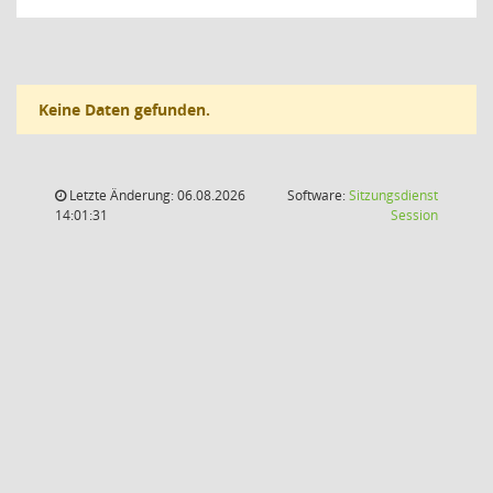
Keine Daten gefunden.
Letzte Änderung: 06.08.2026
Software:
Sitzungsdienst
(Wird in
14:01:31
Session