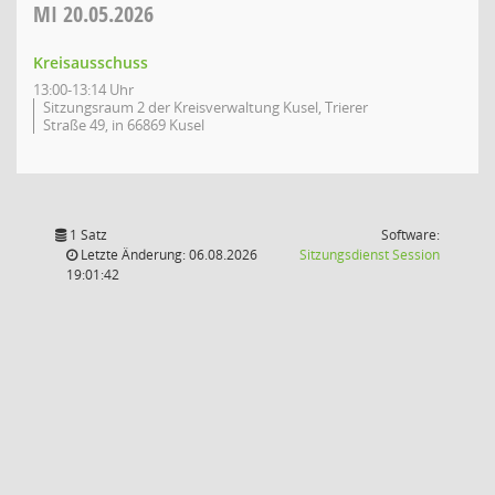
MI
20.05.2026
Kreisausschuss
13:00-13:14 Uhr
Sitzungsraum 2 der Kreisverwaltung Kusel, Trierer
Straße 49, in 66869 Kusel
1 Satz
Software:
(Wird in
Letzte Änderung: 06.08.2026
Sitzungsdienst
Session
19:01:42