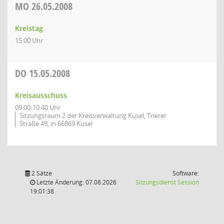
MO
26.05.2008
Kreistag
15:00 Uhr
DO
15.05.2008
Kreisausschuss
09:00-10:40 Uhr
Sitzungsraum 2 der Kreisverwaltung Kusel, Trierer
Straße 49, in 66869 Kusel
2 Sätze
Software:
(Wird in
Letzte Änderung: 07.08.2026
Sitzungsdienst
Session
19:01:38