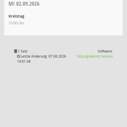
MI
02.09.2026
Kreistag
15:00 Uhr
1 Satz
Software:
(Wird in
Letzte Änderung: 07.08.2026
Sitzungsdienst
Session
19:01:38