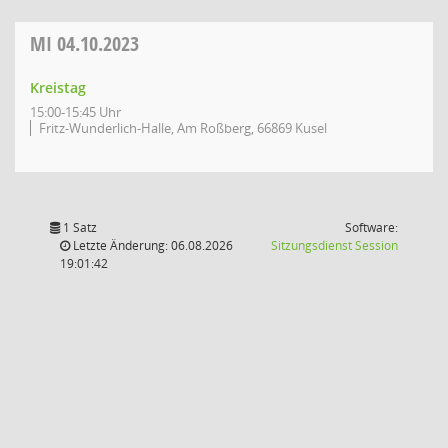
MI
04.10.2023
Kreistag
15:00-15:45 Uhr
Fritz-Wunderlich-Halle, Am Roßberg, 66869 Kusel
1 Satz
Software:
(Wird in
Letzte Änderung: 06.08.2026
Sitzungsdienst
Session
19:01:42