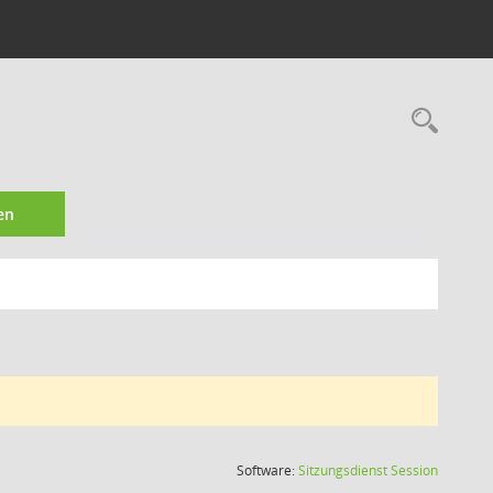
Rec
en
(Wird in
Software:
Sitzungsdienst
Session