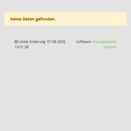
Keine Daten gefunden.
Letzte Änderung: 07.08.2026
Software:
Sitzungsdienst
(Wird in
19:01:38
Session