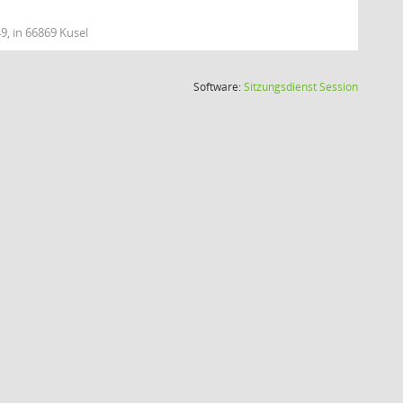
9, in 66869 Kusel
(Wird in
Software:
Sitzungsdienst
Session