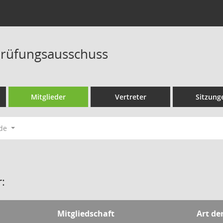
rüfungsausschuss
Mitglieder
Vertreter
Sitzung
ode
:
Mitgliedschaft
Art de