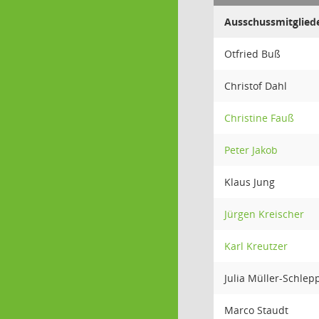
Ausschussmitglied
Otfried Buß
Christof Dahl
Christine Fauß
Peter Jakob
Klaus Jung
Jürgen Kreischer
Karl Kreutzer
Julia Müller-Schlep
Marco Staudt