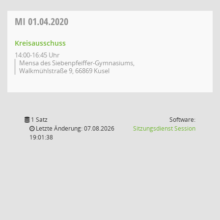
MI
01.04.2020
Kreisausschuss
14:00-16:45 Uhr
Mensa des Siebenpfeiffer-Gymnasiums,
Walkmühlstraße 9, 66869 Kusel
1 Satz
Software:
(Wird in
Letzte Änderung: 07.08.2026
Sitzungsdienst
Session
19:01:38