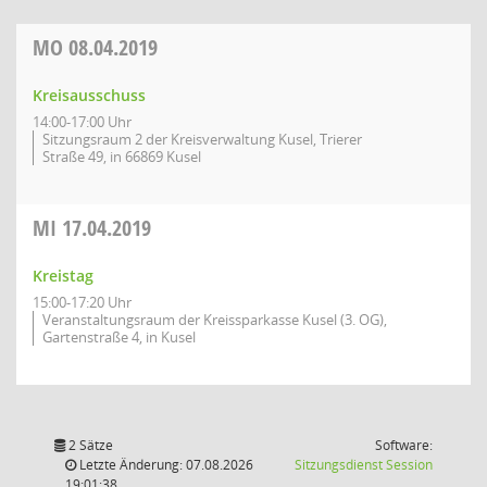
MO
08.04.2019
Kreisausschuss
14:00-17:00 Uhr
Sitzungsraum 2 der Kreisverwaltung Kusel, Trierer
Straße 49, in 66869 Kusel
MI
17.04.2019
Kreistag
15:00-17:20 Uhr
Veranstaltungsraum der Kreissparkasse Kusel (3. OG),
Gartenstraße 4, in Kusel
2 Sätze
Software:
(Wird in
Letzte Änderung: 07.08.2026
Sitzungsdienst
Session
19:01:38