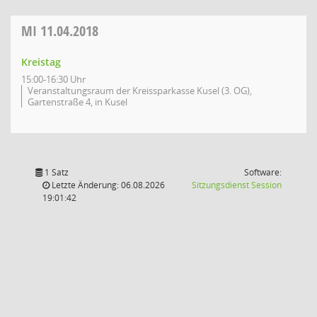
MI
11.04.2018
Kreistag
15:00-16:30 Uhr
Veranstaltungsraum der Kreissparkasse Kusel (3. OG),
Gartenstraße 4, in Kusel
1 Satz
Software:
(Wird in
Letzte Änderung: 06.08.2026
Sitzungsdienst
Session
19:01:42