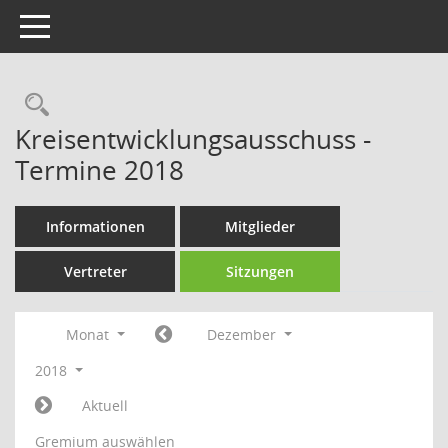
Toggle navigation
Rechercheauswahl
Kreisentwicklungsausschuss -
Termine 2018
Informationen
Mitglieder
Vertreter
Sitzungen
Monat
Dezember
2018
Aktuell
Gremium auswählen