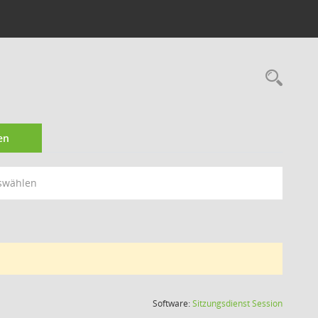
Rec
en
swählen
(Wird in
Software:
Sitzungsdienst
Session