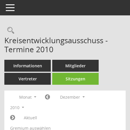
Toggle navigation
Rechercheauswahl
Kreisentwicklungsausschuss -
Termine 2010
Informationen
Mitglieder
Vertreter
Sitzungen
Monat
Dezember
2010
Aktuell
Gremium auswählen