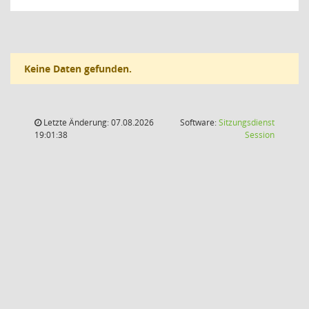
Keine Daten gefunden.
Letzte Änderung: 07.08.2026
Software:
Sitzungsdienst
(Wird in
19:01:38
Session