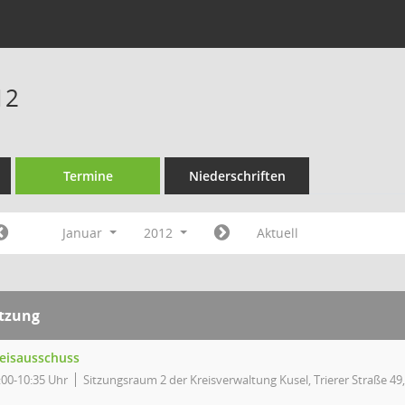
12
Termine
Niederschriften
Januar
2012
Aktuell
itzung
eisausschuss
:00-10:35 Uhr
Sitzungsraum 2 der Kreisverwaltung Kusel, Trierer Straße 49,