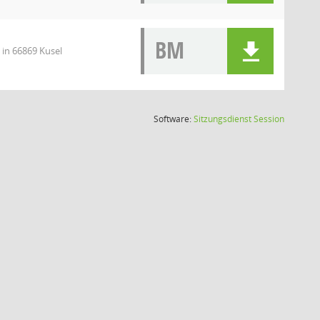
BM
 in 66869 Kusel
(Wird in
Software:
Sitzungsdienst
Session