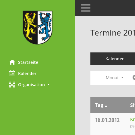
Toggle navigation
Termine 20
Kalender
Startseite
Kalender
Monat
Organisation
Tag
S
16.01.2012
Kr
09