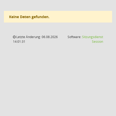
Keine Daten gefunden.
Letzte Änderung: 06.08.2026
Software:
Sitzungsdienst
(Wird in
14:01:31
Session