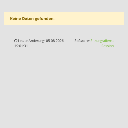
Keine Daten gefunden.
Letzte Änderung: 05.08.2026
Software:
Sitzungsdienst
(Wird in
19:01:31
Session