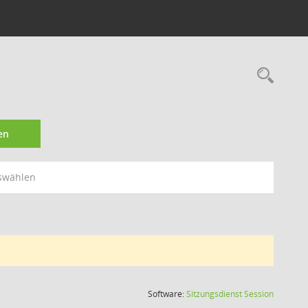
Rec
en
swählen
(Wird in
Software:
Sitzungsdienst
Session