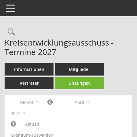
Toggle navigation
Rechercheauswahl
Kreisentwicklungsausschuss -
Termine 2027
Informationen
Mitglieder
Vertreter
Sitzungen
Monat
April
2027
Aktuell
Gremium auswählen