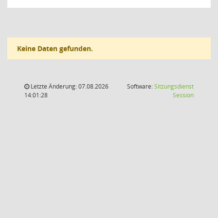
Keine Daten gefunden.
Letzte Änderung: 07.08.2026
Software:
Sitzungsdienst
(Wird in
14:01:28
Session