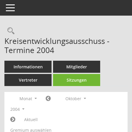
Toggle navigation
Rechercheauswahl
Kreisentwicklungsausschuss -
Termine 2004
Informationen
Mitglieder
Vertreter
Sitzungen
Monat
Oktober
2004
Aktuell
Gremium auswählen