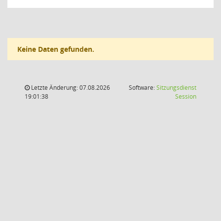
Keine Daten gefunden.
Letzte Änderung: 07.08.2026
Software:
Sitzungsdienst
(Wird in
19:01:38
Session