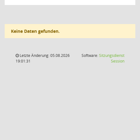
Keine Daten gefunden.
Letzte Änderung: 05.08.2026
Software:
Sitzungsdienst
(Wird in
19:01:31
Session