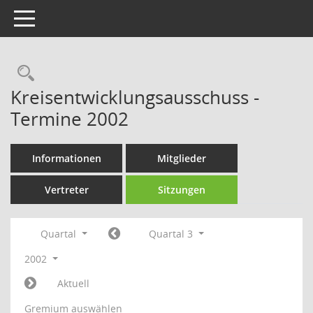
Toggle navigation
Rechercheauswahl
Kreisentwicklungsausschuss -
Termine 2002
Informationen
Mitglieder
Vertreter
Sitzungen
Quartal
Quartal 3
2002
Aktuell
Gremium auswählen