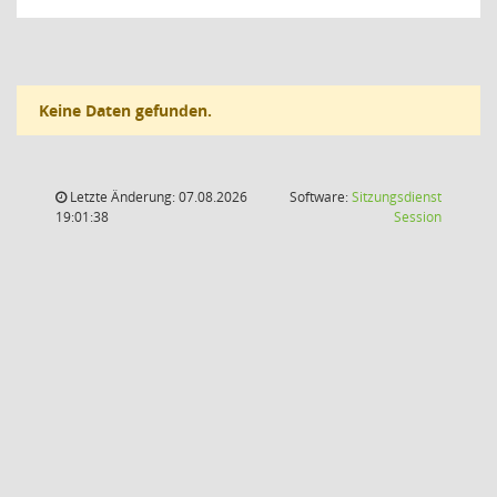
Keine Daten gefunden.
Letzte Änderung: 07.08.2026
Software:
Sitzungsdienst
(Wird in
19:01:38
Session