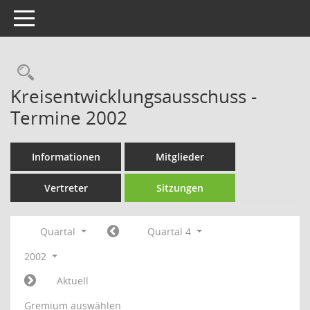
Toggle navigation
Rechercheauswahl
Kreisentwicklungsausschuss -
Termine 2002
Informationen
Mitglieder
Vertreter
Sitzungen
Quartal
Quartal 4
2002
Aktuell
Gremium auswählen