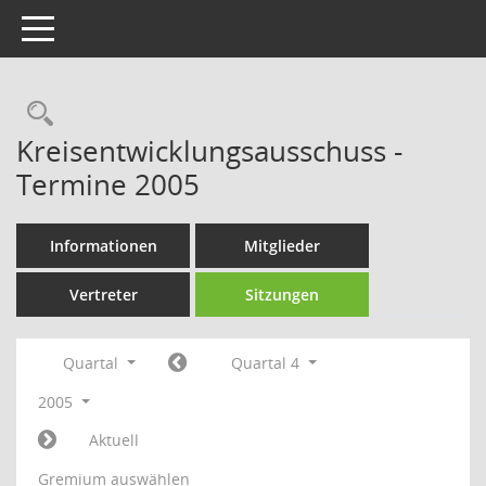
Toggle navigation
Rechercheauswahl
Kreisentwicklungsausschuss -
Termine 2005
Informationen
Mitglieder
Vertreter
Sitzungen
Quartal
Quartal 4
2005
Aktuell
Gremium auswählen