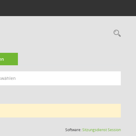
Rec
en
swählen
(Wird in
Software:
Sitzungsdienst
Session