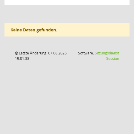
Keine Daten gefunden.
Letzte Änderung: 07.08.2026
Software:
Sitzungsdienst
(Wird in
19:01:38
Session