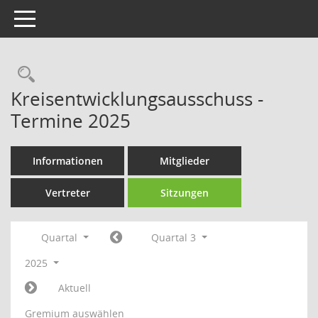
Toggle navigation
Rechercheauswahl
Kreisentwicklungsausschuss -
Termine 2025
Informationen
Mitglieder
Vertreter
Sitzungen
Quartal
Quartal 3
2025
Aktuell
Gremium auswählen