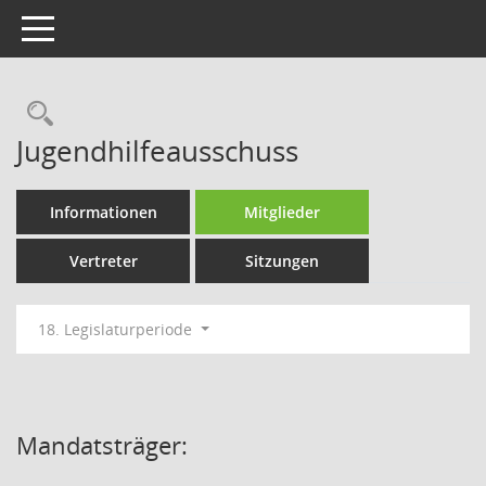
Toggle navigation
Rechercheauswahl
Jugendhilfeausschuss
Informationen
Mitglieder
Vertreter
Sitzungen
18. Legislaturperiode
Mandatsträger: