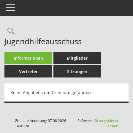
Toggle navigation
Rechercheauswahl
Jugendhilfeausschuss
Informationen
Mitglieder
Vertreter
Sitzungen
Keine Angaben zum Gremium gefunden.
Letzte Änderung: 07.08.2026
Software:
Sitzungsdienst
(Wird in
14:01:28
Session