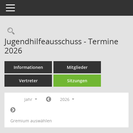
Toggle navigation
Rechercheauswahl
Jugendhilfeausschuss - Termine
2026
Informationen
Mitglieder
Vertreter
Sitzungen
Jahr
2026
Gremium auswählen