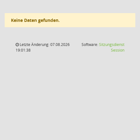
Keine Daten gefunden.
Letzte Änderung: 07.08.2026
Software:
Sitzungsdienst
(Wird in
19:01:38
Session