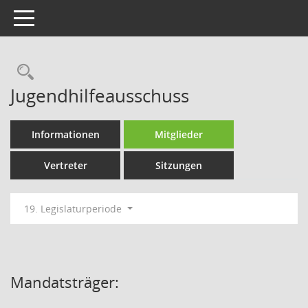
Toggle navigation
Rechercheauswahl
Jugendhilfeausschuss
Informationen
Mitglieder
Vertreter
Sitzungen
19. Legislaturperiode
Mandatsträger: