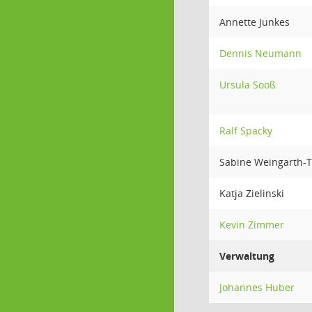
Annette Junkes
Dennis Neumann
Ursula Sooß
Ralf Spacky
Sabine Weingarth-T
Katja Zielinski
Kevin Zimmer
Verwaltung
Johannes Huber