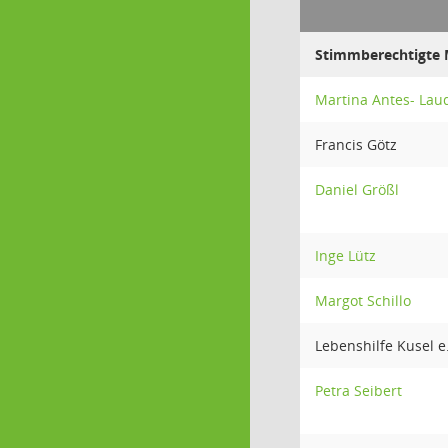
Stimmberechtigte M
Martina Antes- Lau
Francis Götz
Daniel Größl
Inge Lütz
Margot Schillo
Lebenshilfe Kusel e
Petra Seibert