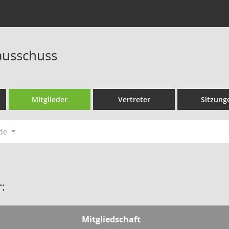
ausschuss
Mitglieder
Vertreter
Sitzung
ode
:
Mitgliedschaft