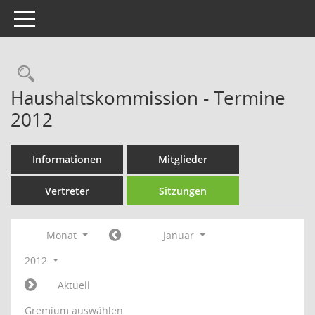
Toggle navigation
Rechercheauswahl
Haushaltskommission - Termine
2012
Informationen
Mitglieder
Vertreter
Sitzungen
Monat
Januar
2012
Aktuell
Gremium auswählen