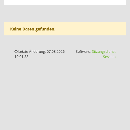
Keine Daten gefunden.
Letzte Änderung: 07.08.2026
Software:
Sitzungsdienst
(Wird in
19:01:38
Session