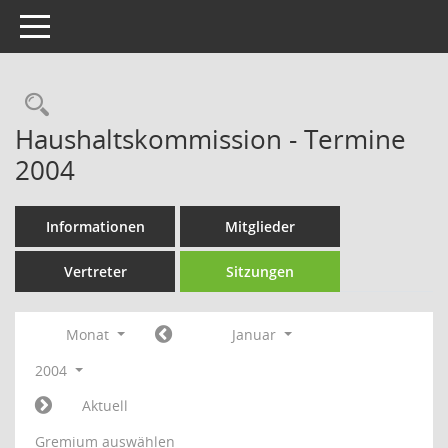
Toggle navigation
Rechercheauswahl
Haushaltskommission - Termine
2004
Informationen
Mitglieder
Vertreter
Sitzungen
Monat
Januar
2004
Aktuell
Gremium auswählen