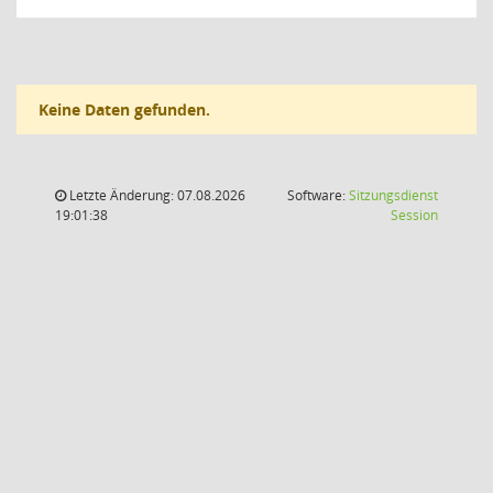
Keine Daten gefunden.
Letzte Änderung: 07.08.2026
Software:
Sitzungsdienst
(Wird in
19:01:38
Session