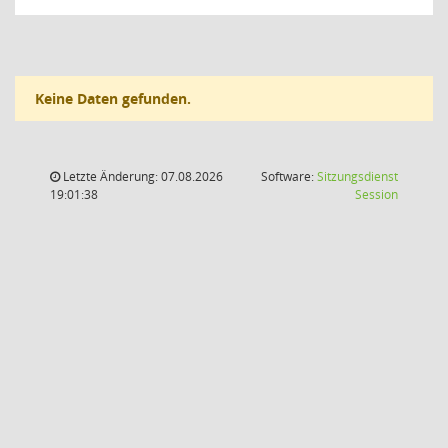
Keine Daten gefunden.
Letzte Änderung: 07.08.2026
Software:
Sitzungsdienst
(Wird in
19:01:38
Session