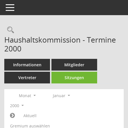
Toggle navigation
Rechercheauswahl
Haushaltskommission - Termine
2000
Informationen
Mitglieder
Vertreter
Sitzungen
Monat
Januar
2000
Aktuell
Gremium auswählen