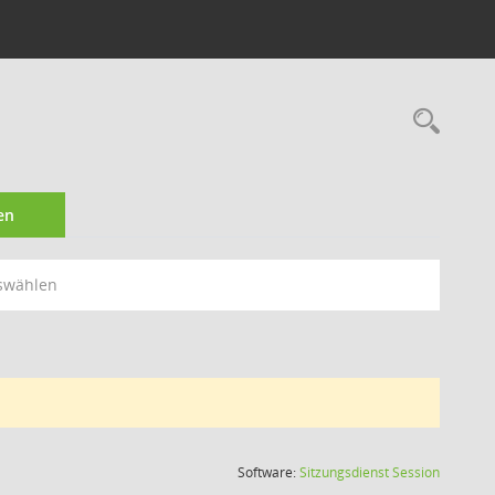
Rec
en
swählen
(Wird in
Software:
Sitzungsdienst
Session