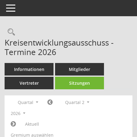
Toggle navigation
Rechercheauswahl
Kreisentwicklungsausschuss -
Termine 2026
Informationen
Mitglieder
Vertreter
Sitzungen
Quartal
Quartal 2
2026
Aktuell
Gremium auswählen