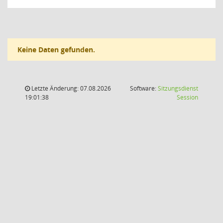
Keine Daten gefunden.
Letzte Änderung: 07.08.2026
Software:
Sitzungsdienst
(Wird in
19:01:38
Session