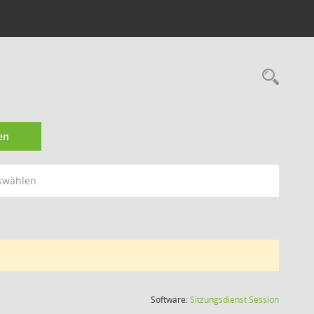
Rec
en
swählen
(Wird in
Software:
Sitzungsdienst
Session