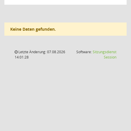
Keine Daten gefunden.
Letzte Änderung: 07.08.2026
Software:
Sitzungsdienst
(Wird in
14:01:28
Session