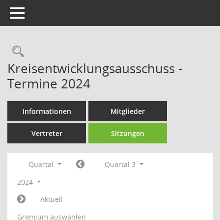
Toggle navigation
Rechercheauswahl
Kreisentwicklungsausschuss -
Termine 2024
Informationen
Mitglieder
Vertreter
Sitzungen
Quartal
Quartal 3
2024
Aktuell
Gremium auswählen