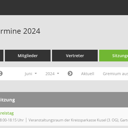
Termine 2024
Mitglieder
Vertreter
Sitzung
Juni
2024
Aktuell
Gremium au
Sitzung
reistag
8:00-18:15 Uhr
Veranstaltungsraum der Kreissparkasse Kusel (3. OG), Garte