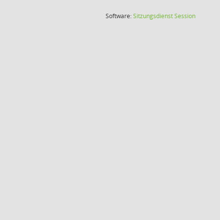
(Wird in
Software:
Sitzungsdienst
Session