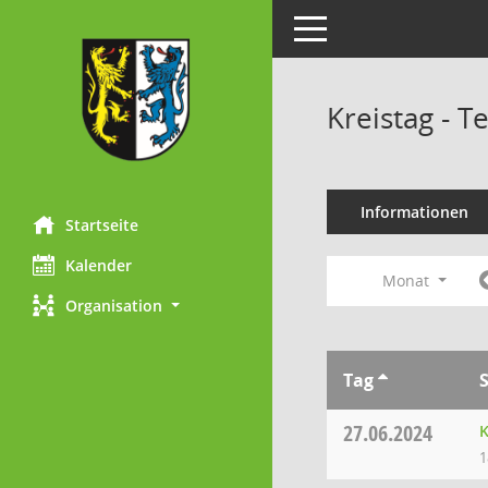
Toggle navigation
Kreistag - 
Informationen
Startseite
Kalender
Monat
Organisation
Tag
27.06.2024
K
1