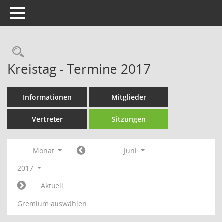
Toggle navigation
Rechercheauswahl
Kreistag - Termine 2017
Informationen
Mitglieder
Vertreter
Sitzungen
Monat
Juni
2017
Aktuell
Gremium auswählen