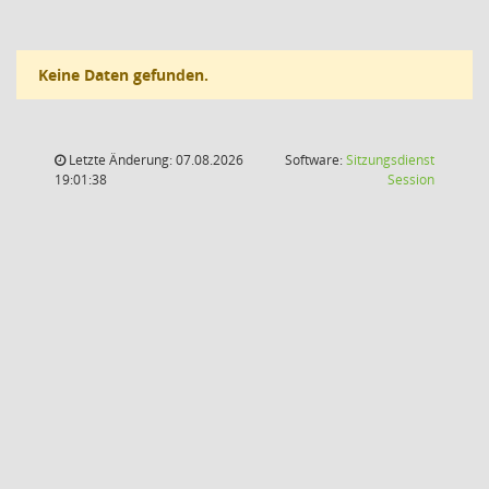
Keine Daten gefunden.
Letzte Änderung: 07.08.2026
Software:
Sitzungsdienst
(Wird in
19:01:38
Session