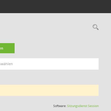
Rec
en
swählen
(Wird in
Software:
Sitzungsdienst
Session